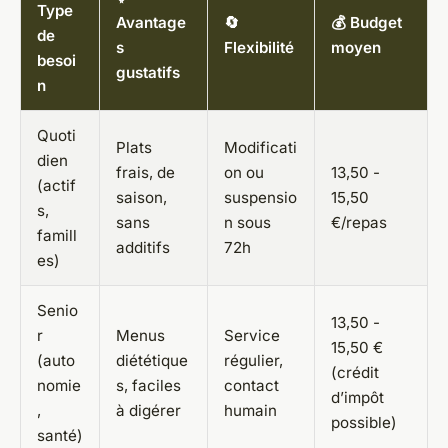
Type
Avantage
🔄
💰 Budget
de
s
Flexibilité
moyen
besoi
gustatifs
n
Quoti
Plats
Modificati
dien
frais, de
on ou
13,50 -
(actif
saison,
suspensio
15,50
s,
sans
n sous
€/repas
famill
additifs
72h
es)
Senio
13,50 -
r
Menus
Service
15,50 €
(auto
diététique
régulier,
(crédit
nomie
s, faciles
contact
d’impôt
,
à digérer
humain
possible)
santé)