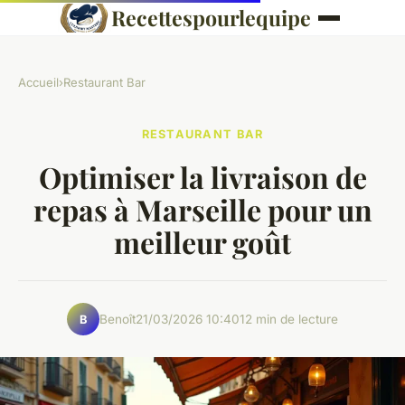
Recettespourlequipe
Accueil
›
Restaurant Bar
RESTAURANT BAR
Optimiser la livraison de
repas à Marseille pour un
meilleur goût
Benoît
21/03/2026 10:40
12 min de lecture
B