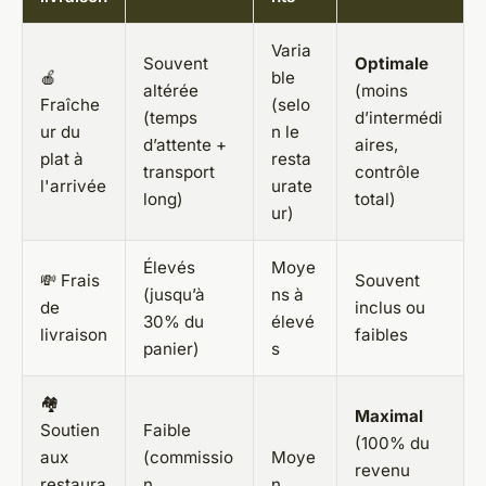
Varia
Souvent
Optimale
🍎
ble
altérée
(moins
Fraîche
(selo
(temps
d’intermédi
ur du
n le
d’attente +
aires,
plat à
resta
transport
contrôle
l'arrivée
urate
long)
total)
ur)
Élevés
Moye
💸 Frais
Souvent
(jusqu’à
ns à
de
inclus ou
30% du
élevé
livraison
faibles
panier)
s
🏘️
Maximal
Soutien
Faible
(100% du
aux
(commissio
Moye
revenu
restaura
n
n