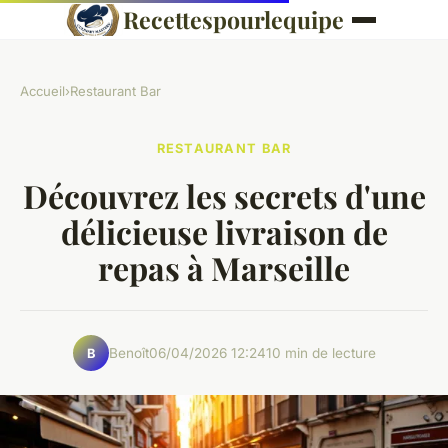
Recettespourlequipe
Accueil
›
Restaurant Bar
RESTAURANT BAR
Découvrez les secrets d'une
délicieuse livraison de
repas à Marseille
Benoît
06/04/2026 12:24
10 min de lecture
B