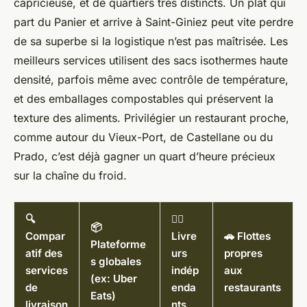
capricieuse, et de quartiers très distincts. Un plat qui
part du Panier et arrive à Saint-Giniez peut vite perdre
de sa superbe si la logistique n’est pas maîtrisée. Les
meilleurs services utilisent des sacs isothermes haute
densité, parfois même avec contrôle de température,
et des emballages compostables qui préservent la
texture des aliments. Privilégier un restaurant proche,
comme autour du Vieux-Port, de Castellane ou du
Prado, c’est déjà gagner un quart d’heure précieux
sur la chaîne du froid.
🔍
🚴‍♂️
📦
Compar
Livre
🚗 Flottes
Plateforme
atif des
urs
propres
s globales
services
indép
aux
(ex: Uber
de
enda
restaurants
Eats)
livraison
nts