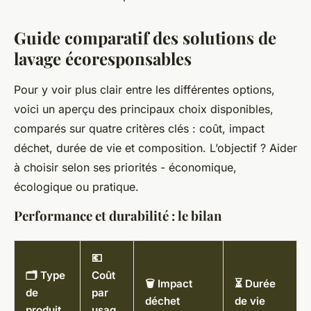
Guide comparatif des solutions de
lavage écoresponsables
Pour y voir plus clair entre les différentes options,
voici un aperçu des principaux choix disponibles,
comparés sur quatre critères clés : coût, impact
déchet, durée de vie et composition. L’objectif ? Aider
à choisir selon ses priorités - économique,
écologique ou pratique.
Performance et durabilité : le bilan
💶
🗂️ Type
Coût
🗑️ Impact
⏳ Durée
de
par
déchet
de vie
produit
usag