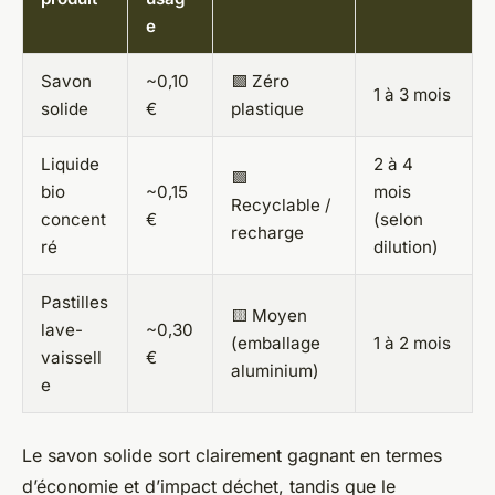
e
Savon
~0,10
🟩 Zéro
1 à 3 mois
solide
€
plastique
Liquide
2 à 4
🟩
bio
~0,15
mois
Recyclable /
concent
€
(selon
recharge
ré
dilution)
Pastilles
🟨 Moyen
lave-
~0,30
(emballage
1 à 2 mois
vaissell
€
aluminium)
e
Le savon solide sort clairement gagnant en termes
d’économie et d’impact déchet, tandis que le